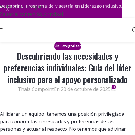
Descubrir
El Programa de Maestría en Liderazgo Inclusivo.
Saltar a la navegación
Saltar al contenido principal
Sin Categorizar
Descubriendo las necesidades y
preferencias individuales: Guía del líder
inclusivo para el apoyo personalizado
0
Thais Compoint
En 20 de octubre de 2025
Al liderar un equipo, tenemos una posición privilegiada
para conocer las necesidades y preferencias de las
personas y actuar al respecto. No tenemos que adivinar