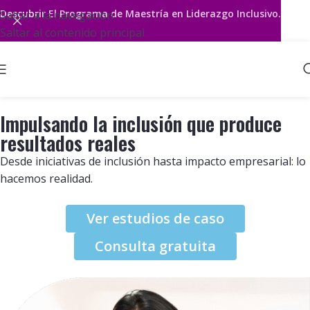
Descubrir
El Programa de Maestría en Liderazgo Inclusivo.
Saltar a la navegación
Saltar al contenido principal
Impulsando la inclusión que produce
resultados reales
Desde iniciativas de inclusión hasta impacto empresarial: lo
hacemos realidad.
Ver estudios de caso
Consulta gratuita