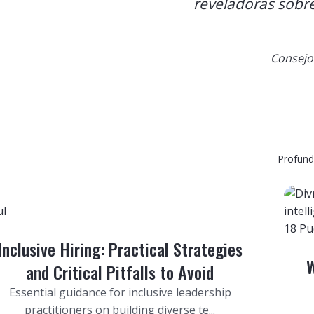
reveladoras sobre
Consejo 
Profundi
ul
18
Pu
Inclusive Hiring: Practical Strategies
W
and Critical Pitfalls to Avoid
Essential guidance for inclusive leadership
practitioners on building diverse te...