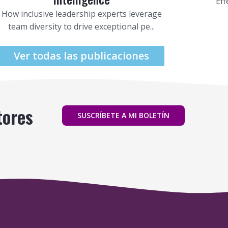
Eff
How inclusive leadership experts leverage
team diversity to drive exceptional pe...
Ver todas las publicaciones
tores
SUSCRÍBETE A MI BOLETÍN