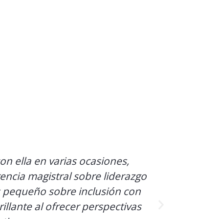
n ella en varias ocasiones,
Thais me h
encia magistral sobre liderazgo
complejo. 
ás pequeño sobre inclusión con
equip
illante al ofrecer perspectivas