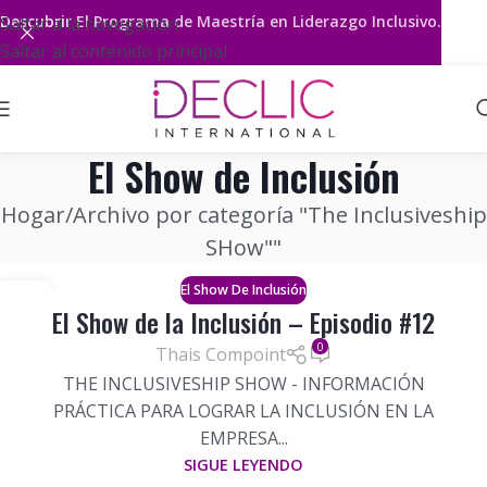
Descubrir
El Programa de Maestría en Liderazgo Inclusivo.
Saltar a la navegación
Saltar al contenido principal
El Show de Inclusión
Hogar
Archivo por categoría "The Inclusiveship
SHow""
El Show De Inclusión
10
El Show de la Inclusión – Episodio #12
DIC
0
Thais Compoint
THE INCLUSIVESHIP SHOW - INFORMACIÓN
PRÁCTICA PARA LOGRAR LA INCLUSIÓN EN LA
EMPRESA...
SIGUE LEYENDO