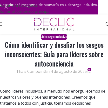
Descubrir
El Programa de Maestría en Liderazgo Inclusivo.
Saltar a la navegación
Saltar al contenido principal
Liderazgo Inclusivo
Cómo identificar y desafiar los sesgos
inconscientes: Guía para líderes sobre
autoconciencia
0
Thais Compoint
En 4 de agosto de 2025
Como líderes inclusivos, a menudo nos enorgullecemos de
nuestros valores y buenas intenciones. Creemos que
tratamos a todos con justicia, tomamos decisiones