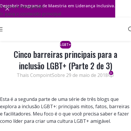
Descobrir
Programa de Maestria em Liderança Inclusiva.
Ir para a navegação
Ir para o conteúdo principal
LGBT+
Cinco barreiras principais para a
inclusão LGBT+ (Parte 2 de 3)
0
Thais Compoint
Sobre 29 de maio de 2018
Esta é a segunda parte de uma série de três blogs que
explora a inclusão LGBT+: principais mitos, fatos, barreiras
e facilitadores. Meu foco é o que você precisa saber e fazer
como líder para criar uma cultura LGBT+ amigável.