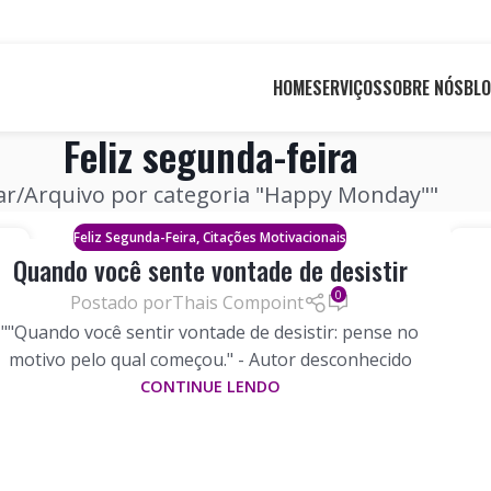
HOME
SERVIÇOS
SOBRE NÓS
BL
Feliz segunda-feira
ar
Arquivo por categoria "Happy Monday""
,
Feliz Segunda-Feira
Citações Motivacionais
18
1
Quando você sente vontade de desistir
NHO
MAI
0
Postado por
Thais Compoint
""Quando você sentir vontade de desistir: pense no
motivo pelo qual começou." - Autor desconhecido
CONTINUE LENDO