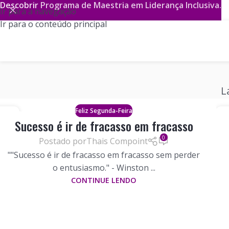
Descobrir
Programa de Maestria em Liderança Inclusiva.
Ir para a navegação
Ir para o conteúdo principal
L
Feliz Segunda-Feira
25
Sucesso é ir de fracasso em fracasso
JUNHO
JU
0
Postado por
Thais Compoint
""Sucesso é ir de fracasso em fracasso sem perder
o entusiasmo." - Winston ...
CONTINUE LENDO