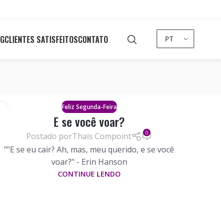
OG
CLIENTES SATISFEITOS
CONTATO
PT
Feliz Segunda-Feira
4
E se você voar?
O
0
Postado por
Thais Compoint
""E se eu cair? Ah, mas, meu querido, e se você
voar?" - Erin Hanson
CONTINUE LENDO