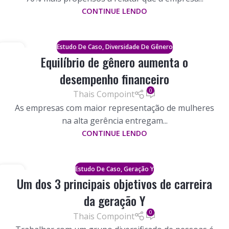
CONTINUE LENDO
,
Estudo De Caso
Diversidade De Gênero
27
Equilíbrio de gênero aumenta o
FORA
desempenho financeiro
0
Thais Compoint
As empresas com maior representação de mulheres
na alta gerência entregam...
CONTINUE LENDO
,
Estudo De Caso
Geração Y
20
Um dos 3 principais objetivos de carreira
FORA
da geração Y
0
Thais Compoint