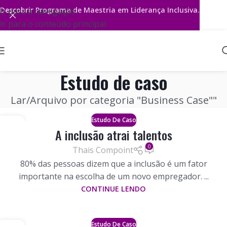
Descobrir
Programa de Maestria em Liderança Inclusiva.
Ir para a navegação
Ir para o conteúdo principal
Estudo de caso
Lar
Arquivo por categoria "Business Case""
Estudo De Caso
05
A inclusão atrai talentos
JUNHO
0
Thais Compoint
80% das pessoas dizem que a inclusão é um fator
importante na escolha de um novo empregador. ...
CONTINUE LENDO
Estudo De Caso