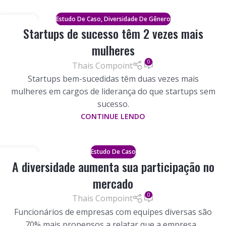
,
Estudo De Caso
Diversidade De Gênero
23
Startups de sucesso têm 2 vezes mais
NOVEMBRO
mulheres
0
Thais Compoint
Startups bem-sucedidas têm duas vezes mais
mulheres em cargos de liderança do que startups sem
sucesso.
CONTINUE LENDO
Estudo De Caso
01
A diversidade aumenta sua participação no
NOVEMBRO
mercado
0
Thais Compoint
Funcionários de empresas com equipes diversas são
70% mais propensos a relatar que a empresa...