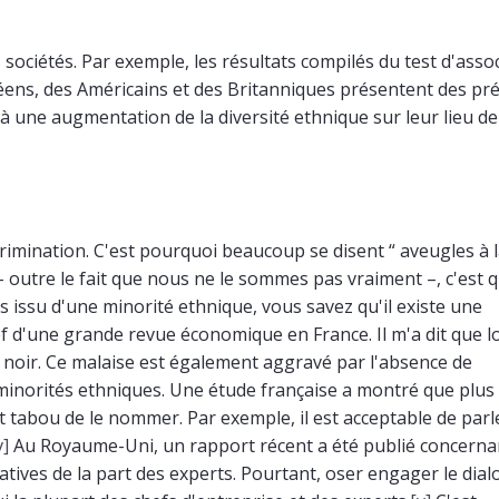
sociétés. Par exemple, les résultats compilés du test d'asso
éens, des Américains et des Britanniques présentent des pr
à une augmentation de la diversité ethnique sur leur lieu de 
crimination. C'est pourquoi beaucoup se disent “ aveugles à 
– outre le fait que nous ne le sommes pas vraiment –, c'est 
s issu d'une minorité ethnique, vous savez qu'il existe une
hef d'une grande revue économique en France. Il m'a dit que l
est noir. Ce malaise est également aggravé par l'absence de
 minorités ethniques. Une étude française a montré que plus
t tabou de le nommer. Par exemple, il est acceptable de parl
v]
Au Royaume-Uni, un rapport récent a été publié concernan
atives de la part des experts. Pourtant, oser engager le dial