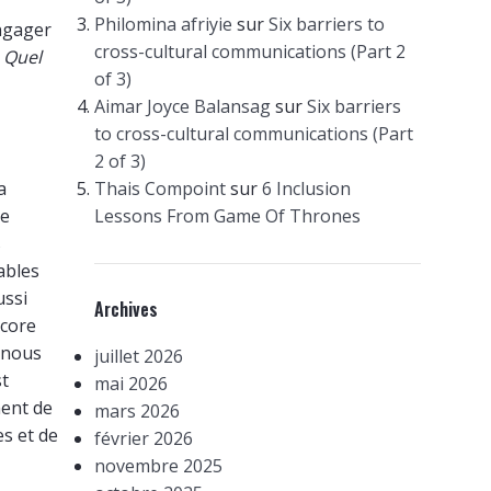
Philomina afriyie
sur
Six barriers to
engager
cross-cultural communications (Part 2
t
Quel
of 3)
Aimar Joyce Balansag
sur
Six barriers
to cross-cultural communications (Part
2 of 3)
a
Thais Compoint
sur
6 Inclusion
de
Lessons From Game Of Thrones
s
ables
ussi
Archives
ncore
i nous
juillet 2026
st
mai 2026
ment de
mars 2026
s et de
février 2026
novembre 2025