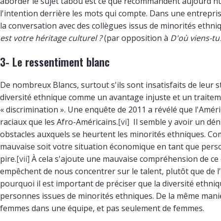
aborder le sujet tabou est ce que recommandent aujourd'hui 
l'intention derrière les mots qui compte. Dans une entrepri
la conversation avec des collègues issus de minorités eth
est votre héritage culturel ?
(par opposition à
D'où viens-tu
3- Le ressentiment blanc
De nombreux Blancs, surtout s'ils sont insatisfaits de leur st
diversité ethnique comme un avantage injuste et un traiteme
« discrimination ». Une enquête de 2011 a révélé que l'Amé
raciaux que les Afro-Américains.
[vi]
Il semble y avoir un dén
obstacles auxquels se heurtent les minorités ethniques. Co
mauvaise soit votre situation économique en tant que person
pire.
[vii]
À cela s'ajoute une mauvaise compréhension de ce que
empêchent de nous concentrer sur le talent, plutôt que de l'o
pourquoi il est important de préciser que la diversité ethn
personnes issues de minorités ethniques. De la même manièr
femmes dans une équipe, et pas seulement de femmes.