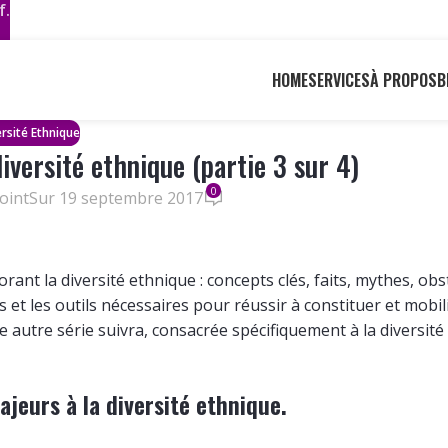
f.
HOME
SERVICES
À PROPOS
B
rsité Ethnique
diversité ethnique (partie 3 sur 4)
0
oint
Sur 19 septembre 2017
orant la diversité ethnique : concepts clés, faits, mythes, obs
s et les outils nécessaires pour réussir à constituer et mobil
e autre série suivra, consacrée spécifiquement à la diversité
jeurs à la diversité ethnique.