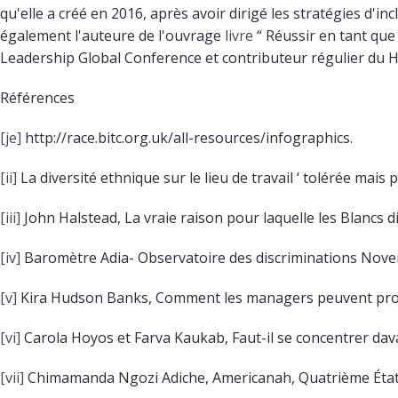
qu'elle a créé en 2016, après avoir dirigé les stratégies d'inc
également l'auteure de l'ouvrage
livre
“ Réussir en tant que 
Leadership Global Conference et contributeur régulier du H
Références
[je]
http://race.bitc.org.uk/all-resources/infographics.
[ii]
La diversité ethnique sur le lieu de travail ‘ tolérée mais
[iii]
John Halstead, La vraie raison pour laquelle les Blancs dis
[iv]
Baromètre Adia- Observatoire des discriminations Nov
[v]
Kira Hudson Banks, Comment les managers peuvent promou
[vi]
Carola Hoyos et Farva Kaukab, Faut-il se concentrer dava
[vii]
Chimamanda Ngozi Adiche, Americanah, Quatrième État