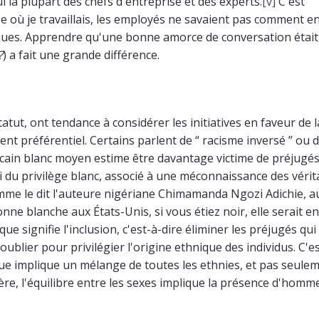
la plupart des chefs d'entreprise et des experts.
[v]
C'est
se où je travaillais, les employés ne savaient pas comment 
niques. Apprendre qu'une bonne amorce de conversation étai
?
) a fait une grande différence.
atut, ont tendance à considérer les initiatives en faveur de l
nt préférentiel. Certains parlent de “ racisme inversé ” ou 
ricain blanc moyen estime être davantage victime de préjugé
i du privilège blanc, associé à une méconnaissance des vérit
mme le dit l'auteure nigériane Chimamanda Ngozi Adichie, a
ne blanche aux États-Unis, si vous étiez noir, elle serait e
 signifie l'inclusion, c'est-à-dire éliminer les préjugés qu
ublier pour privilégier l'origine ethnique des individus. C'e
ique implique un mélange de toutes les ethnies, et pas seule
e, l'équilibre entre les sexes implique la présence d'homme