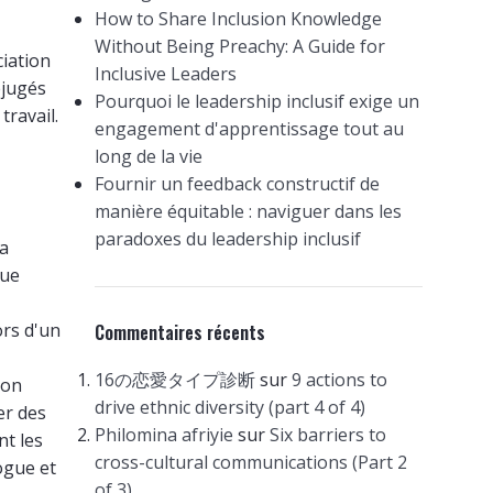
How to Share Inclusion Knowledge
Without Being Preachy: A Guide for
ciation
Inclusive Leaders
éjugés
Pourquoi le leadership inclusif exige un
travail.
engagement d'apprentissage tout au
long de la vie
Fournir un feedback constructif de
manière équitable : naviguer dans les
paradoxes du leadership inclusif
la
que
ors d'un
Commentaires récents
16の恋愛タイプ診断
sur
9 actions to
 on
drive ethnic diversity (part 4 of 4)
er des
Philomina afriyie
sur
Six barriers to
t les
cross-cultural communications (Part 2
ogue et
of 3)