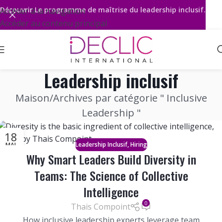
Découvrir
Le programme de maîtrise du leadership inclusif.
Accéder à la navigation
Accéder au contenu principal
Leadership inclusif
Maison
Archives par catégorie " Inclusive
Leadership "
18
,
Leadership Inclusif
Hiring
MAI
Why Smart Leaders Build Diversity in
Teams: The Science of Collective
Intelligence
0
Thais Compoint
How inclusive leadership experts leverage team