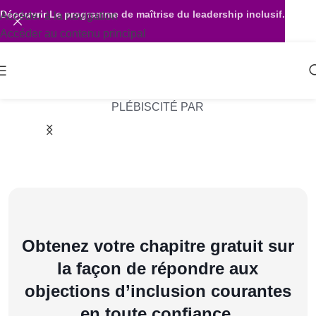
Découvrir
Le programme de maîtrise du leadership inclusif.
Accéder à la navigation
Accéder au contenu principal
PLÉBISCITÉ PAR
Obtenez votre chapitre gratuit sur
la façon de répondre aux
objections d’inclusion courantes
en toute confiance.