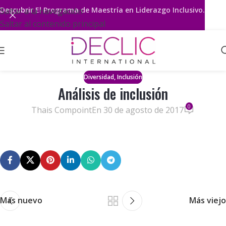
Descubrir
El Programa de Maestría en Liderazgo Inclusivo.
Saltar a la navegación
Saltar al contenido principal
,
Diversidad
Inclusión
Análisis de inclusión
0
Thais Compoint
En 30 de agosto de 2017
Más nuevo
Más viejo