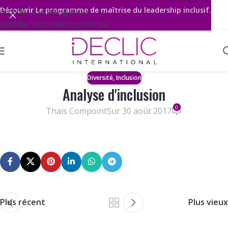
Découvrir
Le programme de maîtrise du leadership inclusif.
Accéder à la navigation
Accéder au contenu principal
,
Diversité
Inclusion
Analyse d'inclusion
0
Thais Compoint
Sur 30 août 2017
Plus récent
Plus vieux