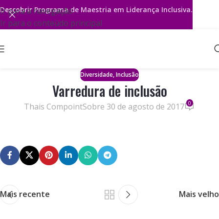
Descobrir
Programa de Maestria em Liderança Inclusiva.
Ir para a navegação
Ir para o conteúdo principal
,
Diversidade
Inclusão
Varredura de inclusão
0
Thais Compoint
Sobre 30 de agosto de 2017
Mais recente
Mais velho