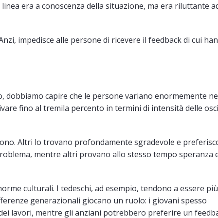
 linea era a conoscenza della situazione, ma era riluttante a
zi, impedisce alle persone di ricevere il feedback di cui ha
uo, dobbiamo capire che le persone variano enormemente nel
vare fino al tremila percento in termini di intensità delle osci
dono. Altri lo trovano profondamente sgradevole e preferis
 problema, mentre altri provano allo stesso tempo speranza 
 norme culturali. I tedeschi, ad esempio, tendono a essere più 
ifferenze generazionali giocano un ruolo: i giovani spesso
ei lavori, mentre gli anziani potrebbero preferire un feedb