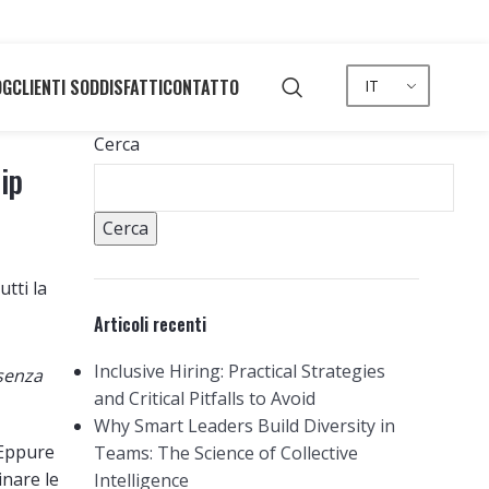
OG
CLIENTI SODDISFATTI
CONTATTO
IT
Cerca
ip
Cerca
Articoli recenti
Inclusive Hiring: Practical Strategies
 senza
and Critical Pitfalls to Avoid
Why Smart Leaders Build Diversity in
 Eppure
Teams: The Science of Collective
inare le
Intelligence