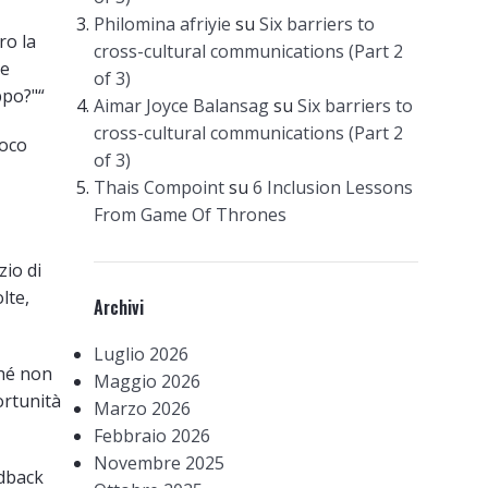
Philomina afriyie
su
Six barriers to
ro la
cross-cultural communications (Part 2
se
of 3)
ppo?"“
Aimar Joyce Balansag
su
Six barriers to
cross-cultural communications (Part 2
poco
of 3)
Thais Compoint
su
6 Inclusion Lessons
From Game Of Thrones
io di
lte,
Archivi
Luglio 2026
ché non
Maggio 2026
ortunità
Marzo 2026
Febbraio 2026
Novembre 2025
edback