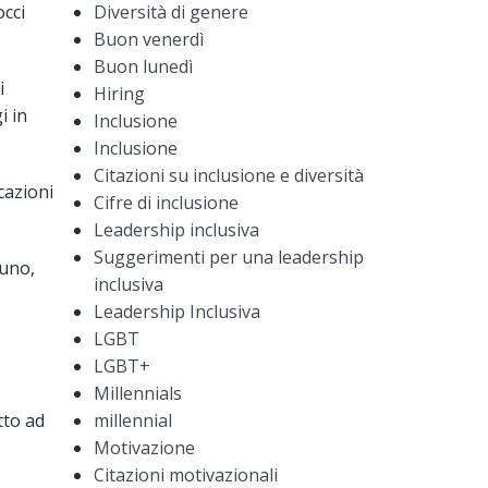
occi
Diversità di genere
Buon venerdì
Buon lunedì
i
Hiring
i in
Inclusione
Inclusione
Citazioni su inclusione e diversità
cazioni
Cifre di inclusione
Leadership inclusiva
Suggerimenti per una leadership
cuno,
inclusiva
Leadership Inclusiva
LGBT
LGBT+
Millennials
tto ad
millennial
Motivazione
Citazioni motivazionali