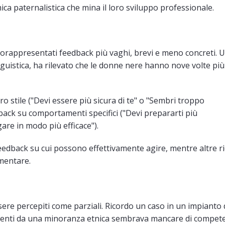
ca paternalistica che mina il loro sviluppo professionale.
orappresentati feedback più vaghi, brevi e meno concreti. 
inguistica, ha rilevato che le donne nere hanno nove volte più
o stile ("Devi essere più sicura di te" o "Sembri troppo
back su comportamenti specifici ("Devi prepararti più
gare in modo più efficace").
eedback su cui possono effettivamente agire, mentre altre r
ementare.
ere percepiti come parziali. Ricordo un caso in un impianto 
nienti da una minoranza etnica sembrava mancare di compet