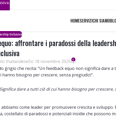
siva.
HOME
SERVIZI
CHI SIAMO
BL
rship Inclusiva
quo: affrontare i paradossi della leadersh
nclusiva
0
nto thailandese
SU 18 novembre 2025
Significa dare a tutti ciò di cui hanno bisogno per crescere,
che abbiamo come leader per promuovere crescita e sviluppo.
iva, costellato di paradossi e potenziali insidie che possono m