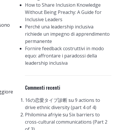
How to Share Inclusion Knowledge
Without Being Preachy: A Guide for
Inclusive Leaders
ssono
Perché una leadership inclusiva
richiede un impegno di apprendimento
permanente
Fornire feedback costruttivi in modo
equo: affrontare i paradossi della
leadership inclusiva
Commenti recenti
aggiore
16の恋愛タイプ診断
su
9 actions to
drive ethnic diversity (part 4 of 4)
Philomina afriyie
su
Six barriers to
cross-cultural communications (Part 2
of 3)