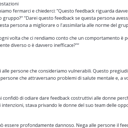
estazioni
biamo fermarci e chiederci: "Questo feedback riguarda davve
suo gruppo?" "Darei questo feedback se questa persona aves
esta persona a migliorare o l'assimilarla alle norme del gru
 ogni volta che ci rendiamo conto che un comportamento è 
nte diverso o è davvero inefficace?"“
alle persone che consideriamo vulnerabili. Questo pregiudiz
 persone che attraversano problemi di salute mentale e, a vo
mi confidò di odiare dare feedback costruttivi alle donne per
i intenzioni, stava privando le donne del suo team delle opp
può essere profondamente dannoso. Nega alle persone il fe