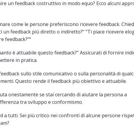
nire un feedback costruttivo in modo equo? Ecco alcuni appr
inare come le persone preferiscono ricevere feedback. Chied
 un feedback più diretto o indiretto?" "Ti piace ricevere elog
re feedback?"“
Quanto è attuabile questo feedback?" Assicurati di fornire indi
ttere in pratica.
 feedback sullo stile comunicativo o sulla personalità di qual
menti. Questo rende il feedback più obiettivo e attuabile.
luta onestamente se stai cercando di aiutare la persona a
differenza tra sviluppo e conformismo.
d a tutti. Sei più critico nei confronti di alcune persone rispe
team?