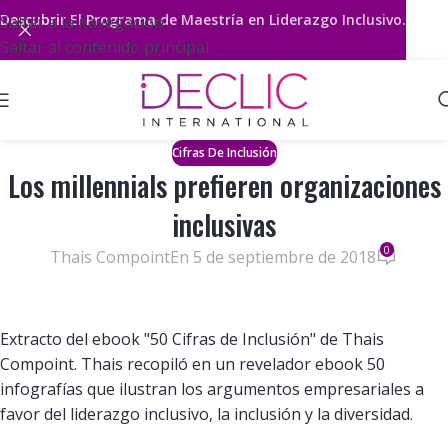
Descubrir
El Programa de Maestría en Liderazgo Inclusivo.
Saltar a la navegación
Saltar al contenido principal
Cifras De Inclusión
Los millennials prefieren organizaciones
inclusivas
0
Thais Compoint
En 5 de septiembre de 2018
Extracto del ebook "50 Cifras de Inclusión" de Thais
Compoint. Thais recopiló en un revelador ebook 50
infografías que ilustran los argumentos empresariales a
favor del liderazgo inclusivo, la inclusión y la diversidad.