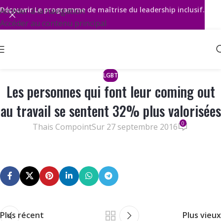
Découvrir
Le programme de maîtrise du leadership inclusif.
Accéder à la navigation
Accéder au contenu principal
LGBT
Les personnes qui font leur coming out
au travail se sentent 32% plus valorisées
0
Thais Compoint
Sur 27 septembre 2016
Plus récent
Plus vieux