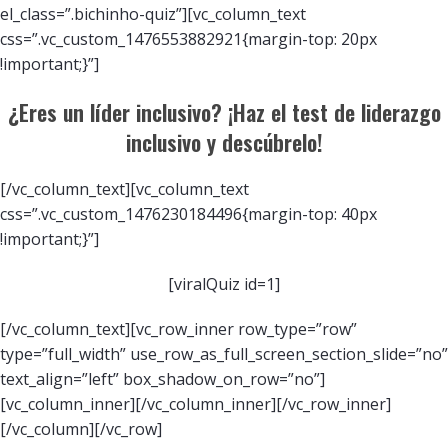
el_class=”.bichinho-quiz”][vc_column_text
css=”.vc_custom_1476553882921{margin-top: 20px
!important;}”]
¿Eres un líder inclusivo? ¡Haz el test de liderazgo
inclusivo y descúbrelo!
[/vc_column_text][vc_column_text
css=”.vc_custom_1476230184496{margin-top: 40px
!important;}”]
[viralQuiz id=1]
[/vc_column_text][vc_row_inner row_type=”row”
type=”full_width” use_row_as_full_screen_section_slide=”no”
text_align=”left” box_shadow_on_row=”no”]
[vc_column_inner][/vc_column_inner][/vc_row_inner]
[/vc_column][/vc_row]