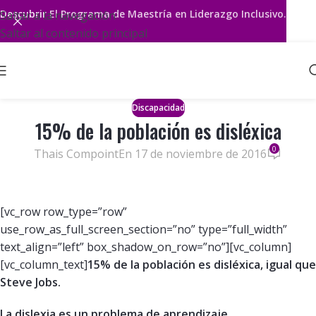
Descubrir
El Programa de Maestría en Liderazgo Inclusivo.
Saltar a la navegación
Saltar al contenido principal
Discapacidad
15% de la población es disléxica
0
Thais Compoint
En 17 de noviembre de 2016
[vc_row row_type=”row”
use_row_as_full_screen_section=”no” type=”full_width”
text_align=”left” box_shadow_on_row=”no”][vc_column]
[vc_column_text]
15
%
de la población es disléxica, igual que
Steve Jobs.
La dislexia es un problema de aprendizaje.