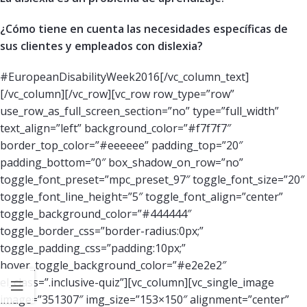
¿Cómo tiene en cuenta las necesidades específicas de
sus clientes y empleados con dislexia?
#EuropeanDisabilityWeek2016[/vc_column_text]
[/vc_column][/vc_row][vc_row row_type=”row”
use_row_as_full_screen_section=”no” type=”full_width”
text_align=”left” background_color=”#f7f7f7″
border_top_color=”#eeeeee” padding_top=”20″
padding_bottom=”0″ box_shadow_on_row=”no”
toggle_font_preset=”mpc_preset_97″ toggle_font_size=”20″
toggle_font_line_height=”5″ toggle_font_align=”center”
toggle_background_color=”#444444″
toggle_border_css=”border-radius:0px;”
toggle_padding_css=”padding:10px;”
hover_toggle_background_color=”#e2e2e2″
el_class=”.inclusive-quiz”][vc_column][vc_single_image
image=”351307″ img_size=”153×150″ alignment=”center”