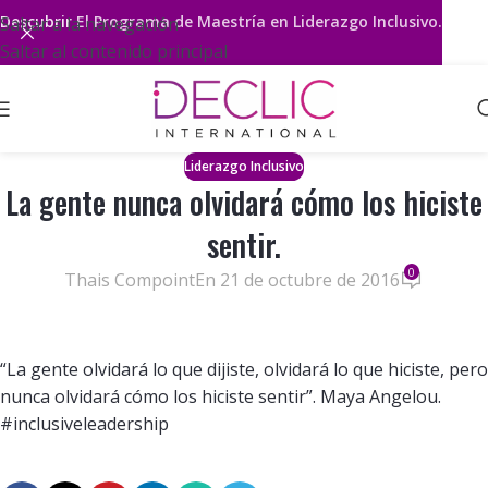
Descubrir
El Programa de Maestría en Liderazgo Inclusivo.
Saltar a la navegación
Saltar al contenido principal
Liderazgo Inclusivo
La gente nunca olvidará cómo los hiciste
sentir.
0
Thais Compoint
En 21 de octubre de 2016
“La gente olvidará lo que dijiste, olvidará lo que hiciste, pero
nunca olvidará cómo los hiciste sentir”. Maya Angelou.
#inclusiveleadership