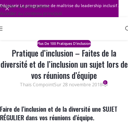
Découvrir
Le programme de maîtrise du leadership inclusif.
Accéder à la navigation
Accéder au contenu principal
Plus De 100 Pratiques D'inclusion
Pratique d’inclusion – Faites de la
diversité et de l’inclusion un sujet lors de
vos réunions d’équipe
0
Thais Compoint
Sur 28 novembre 2018
Faire de l’inclusion et de la diversité une
SUJET
RÉGULIER
dans vos réunions d'équipe.