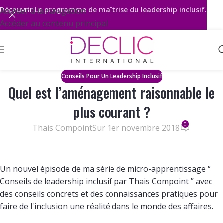
Découvrir
Le programme de maîtrise du leadership inclusif.
Accéder à la navigation
Accéder au contenu principal
Conseils Pour Un Leadership Inclusif
Quel est l’aménagement raisonnable le
plus courant ?
0
Thais Compoint
Sur 1er novembre 2018
Un nouvel épisode de ma série de micro-apprentissage “
Conseils de leadership inclusif par Thais Compoint ” avec
des conseils concrets et des connaissances pratiques pour
faire de l'inclusion une réalité dans le monde des affaires.