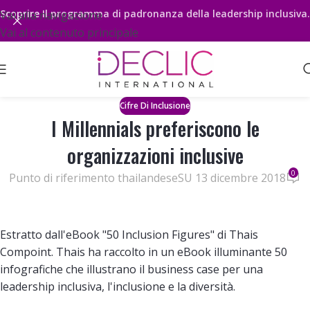
Scoprire
Il programma di padronanza della leadership inclusiva.
Vai alla navigazione
Vai al contenuto principale
Cifre Di Inclusione
I Millennials preferiscono le
organizzazioni inclusive
0
Punto di riferimento thailandese
SU 13 dicembre 2018
Estratto dall'eBook "50 Inclusion Figures" di Thais
Compoint. Thais ha raccolto in un eBook illuminante 50
infografiche che illustrano il business case per una
leadership inclusiva, l'inclusione e la diversità.