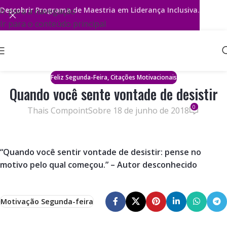
Descobrir
Programa de Maestria em Liderança Inclusiva.
Ir para a navegação
Ir para o conteúdo principal
,
Feliz Segunda-Feira
Citações Motivacionais
Quando você sente vontade de desistir
0
Thais Compoint
Sobre 18 de junho de 2018
“Quando você sentir vontade de desistir: pense no
motivo pelo qual começou.” – Autor desconhecido
Motivação Segunda-feira