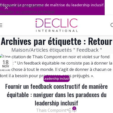
Découvrir
Le programme de maîtrise du leadership inclusif.
Accéder à la navigation
Accéder au contenu principal
Archives par étiquette : Retour
Maison
Articles étiquetés " Feedback "
18
NOV
Leadership Inclusif
Fournir un feedback constructif de manière
équitable : naviguer dans les paradoxes du
leadership inclusif
0
Thais Compoint